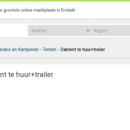
de grootste online marktplaats in
Erotiek
!
avans en Kamperen
-
Tenten
- Daktent te huur+trailer
nt te huur+trailer