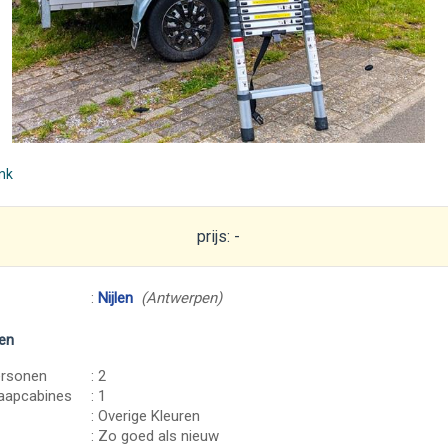
ink
prijs: -
:
Nijlen
(Antwerpen)
en
ersonen
: 2
laapcabines
: 1
: Overige Kleuren
: Zo goed als nieuw