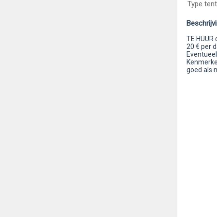
Type tent
Beschrijv
TE HUUR da
20 € per d
Eventueel
Kenmerken:
goed als n