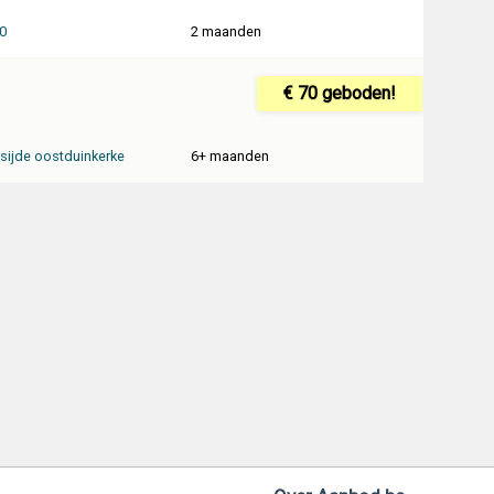
0
2 maanden
€ 70 geboden!
sijde oostduinkerke
6+ maanden