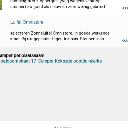
campingtafel + opbergtas (weg wegens verkoop
camper) Zo goed als nieuw en zeer weinig gebruikt.
800
Luifel Omnistore
selecteren Zonneluifel Omnistore. In goede werkende
staat. Bij mij geplaatst tegen tuinhuis. Steunen klap...
Kok
Camper per plaatsnaam
peldoornstraat 17
Camper Koksijde oostduinkerke