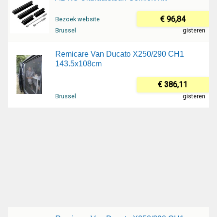
€ 96,84
Bezoek website
Brussel
gisteren
Remicare Van Ducato X250/290 CH1
143.5x108cm
€ 386,11
Brussel
gisteren