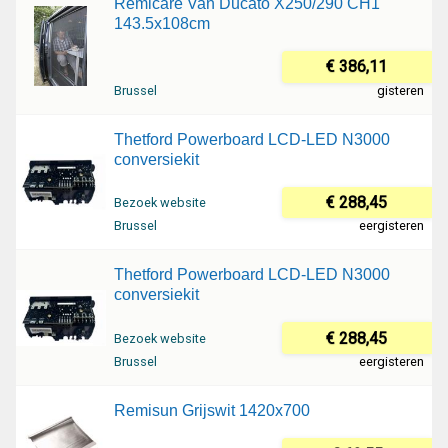
Remicare Van Ducato X250/290 CH1
143.5x108cm
€ 386,11
Brussel
gisteren
Thetford Powerboard LCD-LED N3000
conversiekit
€ 288,45
Bezoek website
Brussel
eergisteren
Thetford Powerboard LCD-LED N3000
conversiekit
€ 288,45
Bezoek website
Brussel
eergisteren
Remisun Grijswit 1420x700