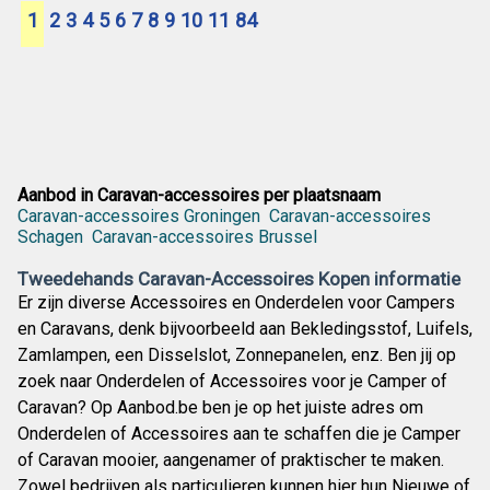
1
2
3
4
5
6
7
8
9
10
11
84
Aanbod in Caravan-accessoires per plaatsnaam
Caravan-accessoires Groningen
Caravan-accessoires
Schagen
Caravan-accessoires Brussel
Tweedehands Caravan-Accessoires Kopen informatie
Er zijn diverse Accessoires en Onderdelen voor Campers
en Caravans, denk bijvoorbeeld aan Bekledingsstof, Luifels,
Zamlampen, een Disselslot, Zonnepanelen, enz. Ben jij op
zoek naar Onderdelen of Accessoires voor je Camper of
Caravan? Op Aanbod.be ben je op het juiste adres om
Onderdelen of Accessoires aan te schaffen die je Camper
of Caravan mooier, aangenamer of praktischer te maken.
Zowel bedrijven als particulieren kunnen hier hun Nieuwe of