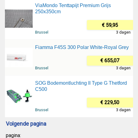
ViaMondo Tenttapijt Premium Grijs
250x350cm
€ 59,95
Brussel
3 dagen
Fiamma F45S 300 Polar White-Royal Grey
€ 655,07
Brussel
3 dagen
SOG Bodemontluchting II Type G Thetford
C500
€ 229,50
Brussel
3 dagen
Volgende pagina
pagina: