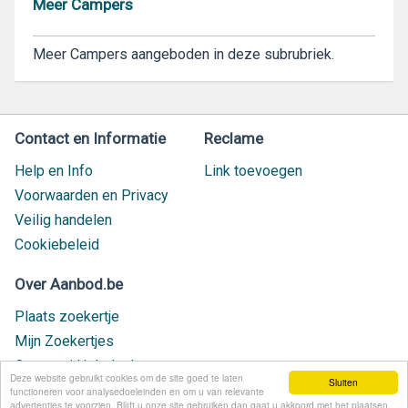
Meer Campers
Meer Campers aangeboden in deze subrubriek.
Contact en Informatie
Reclame
Help en Info
Link toevoegen
Voorwaarden en Privacy
Veilig handelen
Cookiebeleid
Over Aanbod.be
Plaats zoekertje
Mijn Zoekertjes
Contact / Helpdesk
Deze website gebruikt cookies om de site goed te laten
Sluiten
Nieuw geplaatst
functioneren voor analysedoeleinden en om u van relevante
advertenties te voorzien. Blijft u onze site gebruiken dan gaat u akkoord met het plaatsen