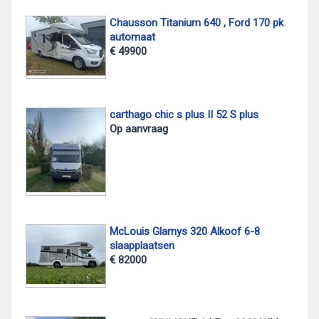
Chausson Titanium 640 , Ford 170 pk
automaat
€ 49900
carthago chic s plus II 52 S plus
Op aanvraag
McLouis Glamys 320 Alkoof 6-8
slaapplaatsen
€ 82000