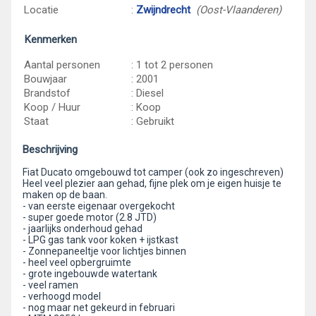
Locatie
:
Zwijndrecht
(Oost-Vlaanderen)
Kenmerken
Aantal personen
: 1 tot 2 personen
Bouwjaar
: 2001
Brandstof
: Diesel
Koop / Huur
: Koop
Staat
: Gebruikt
Beschrijving
Fiat Ducato omgebouwd tot camper (ook zo ingeschreven)
Heel veel plezier aan gehad, fijne plek om je eigen huisje te
maken op de baan.
- van eerste eigenaar overgekocht
- super goede motor (2.8 JTD)
- jaarlijks onderhoud gehad
- LPG gas tank voor koken + ijstkast
- Zonnepaneeltje voor lichtjes binnen
- heel veel opbergruimte
- grote ingebouwde watertank
- veel ramen
- verhoogd model
- nog maar net gekeurd in februari