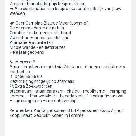
Zonder staanplaats: prijs bespreekbaar
➡️ Alle combinaties zijn bespreekbaar afhankelijk van jouw
wensen.
🏕 Over Camping Blauwe Meer (Lommel)
Gelegen midden in de natuur
Groot recreatiemeer met strand
Zwembad + indoor speelstrand
Animatie & activiteiten
Mooie wandel- en fietsroutes
Hele jaar geopend
📞 Interesse?
Stuur gerust een bericht via 2dehands of neem rechtstreeks
contact op:
📱 0456 55 26 69
Bezichtiging mogelijk op afspraak.
🔍 Extra Zoekwoorden
stacaravan – staancaravan – chalet – mobilhome – camping
Lommel – Blauwe Meer – tweede verblijf – vakantiecaravan
– campingplaats – recreatieverblijf
Kenmerken: Aantal personen: 3 tot 4 personen, Koop / Huur:
Koop, Staat: Gebruikt, Kopen in Lommel