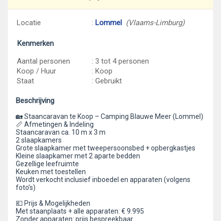
Locatie
:
Lommel
(Vlaams-Limburg)
Kenmerken
Aantal personen
: 3 tot 4 personen
Koop / Huur
: Koop
Staat
: Gebruikt
Beschrijving
🏡 Staancaravan te Koop – Camping Blauwe Meer (Lommel)
📏 Afmetingen & Indeling
Staancaravan ca. 10 m x 3 m
2 slaapkamers
Grote slaapkamer met tweepersoonsbed + opbergkastjes
Kleine slaapkamer met 2 aparte bedden
Gezellige leefruimte
Keuken met toestellen
Wordt verkocht inclusief inboedel en apparaten (volgens
foto’s)
💶 Prijs & Mogelijkheden
Met staanplaats + alle apparaten: € 9.995
Zonder apparaten: prijs bespreekbaar