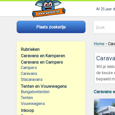
Al 25 jaar 
Plaats zoekertje
Home
- Car
Rubrieken
Caravans en Kamperen
Carav
Caravans en Campers
Wil je lek
Campers
de keuze e
Caravans
bepaald me
Stacaravans
Tenten en Vouwwagens
Caravans 
Bungalowtenten
Tenten
Vouwwagens
Inkoop