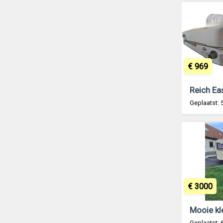
€ 969
Geplaatst:
€ 3000
Geplaatst: