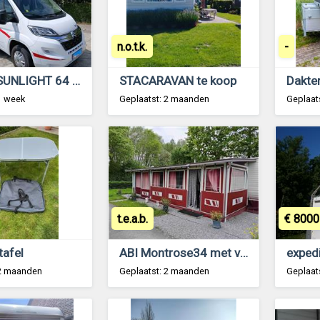
n.o.t.k.
-
camper SUNLIGHT 64 T -- 80003KM --2019
STACARAVAN te koop
Dakten
1 week
Geplaatst: 2 maanden
Geplaat
t.e.a.b.
€ 8000
afel
ABI Montrose34 met voortent
 2 maanden
Geplaatst: 2 maanden
Geplaat