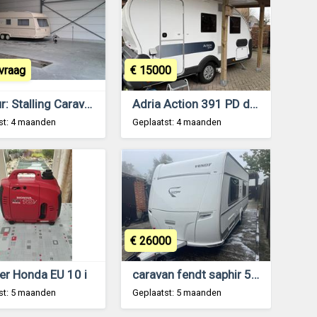
vraag
€ 15000
Te huur: Stalling Caravan te Brecht
Adria Action 391 PD de 2020
st: 4 maanden
Geplaatst: 4 maanden
€ 26000
er Honda EU 10 i
caravan fendt saphir 550 tfkm
st: 5 maanden
Geplaatst: 5 maanden