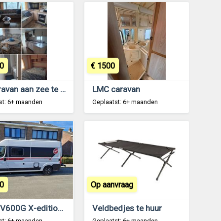
0
€ 1500
Stacaravan aan zee te koop
LMC caravan
st: 6+ maanden
Geplaatst: 6+ maanden
0
Op aanvraag
Pilote V600G X-edition 2021, goed onderhouden
Veldbedjes te huur
st: 6+ maanden
Geplaatst: 6+ maanden