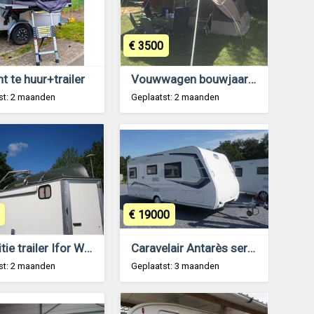
€ 3500
t te huur+trailer
Vouwwagen bouwjaar 2016 - in goede staat
st: 2 maanden
Geplaatst: 2 maanden
€ 19000
expeditie trailer Ifor Williams BV125
Caravelair Antarès serie 470
st: 2 maanden
Geplaatst: 3 maanden