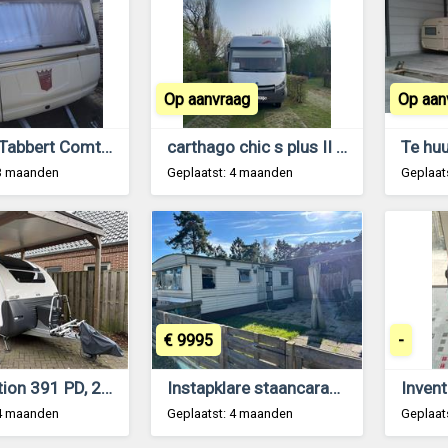
Op aanvraag
Op aan
Caravan Tabbert Comtesse 450
carthago chic s plus II 52 S plus
 3 maanden
Geplaatst: 4 maanden
Geplaat
€ 9995
-
Adria Action 391 PD, 2020, met mover & luifel
Instapklare staancaravan - staanplaats mogelijk
Invent
 4 maanden
Geplaatst: 4 maanden
Geplaat