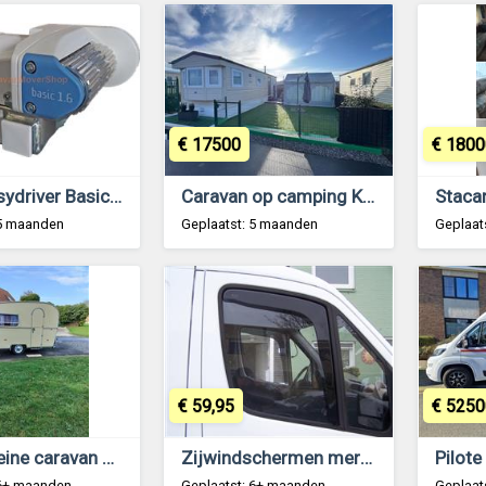
€ 17500
€ 1800
Reich Easydriver Basic 1.6 caravan mover
Caravan op camping Klein Strand te Jabbeke
 5 maanden
Geplaatst: 5 maanden
Geplaat
€ 59,95
€ 5250
Mooie kleine caravan 750kg
Zijwindschermen mercedes sprinter crafter getint
 6+ maanden
Geplaatst: 6+ maanden
Geplaat