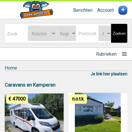
+
Berichten
Account
Zoeken
Rubrieken
Home
Je link hier plaatsen
Caravans en Kamperen
€ 47000
n.o.t.k.