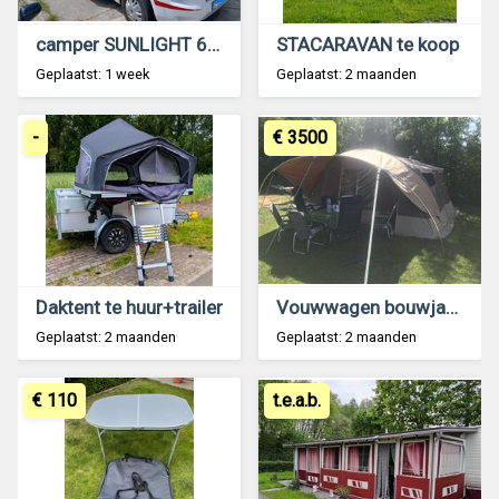
camper SUNLIGHT 64 T -- 80003KM --2019
STACARAVAN te koop
Geplaatst: 1 week
Geplaatst: 2 maanden
-
€ 3500
Daktent te huur+trailer
Vouwwagen bouwjaar 2016 - in goede staat
Geplaatst: 2 maanden
Geplaatst: 2 maanden
€ 110
t.e.a.b.