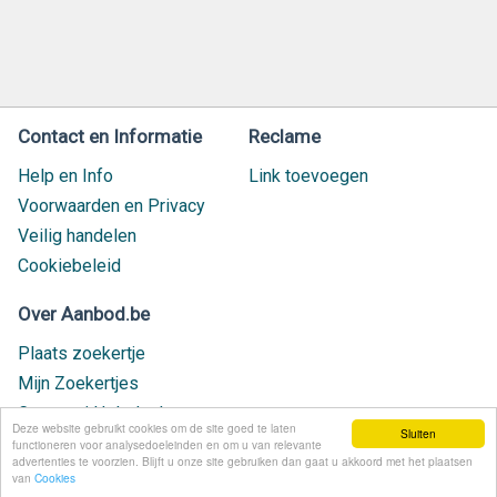
Contact en Informatie
Reclame
Help en Info
Link toevoegen
Voorwaarden en Privacy
Veilig handelen
Cookiebeleid
Over Aanbod.be
Plaats zoekertje
Mijn Zoekertjes
Contact / Helpdesk
Deze website gebruikt cookies om de site goed te laten
Sluiten
Nieuw geplaatst
functioneren voor analysedoeleinden en om u van relevante
advertenties te voorzien. Blijft u onze site gebruiken dan gaat u akkoord met het plaatsen
van
Cookies