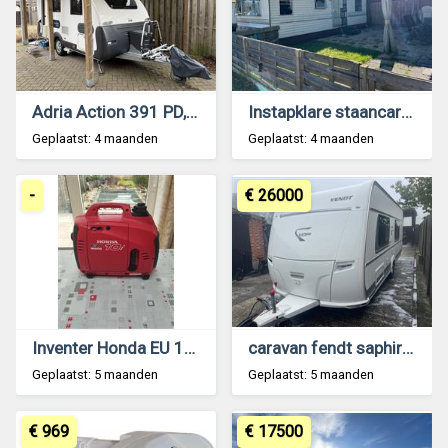
Adria Action 391 PD, 2020, met mover & luifel
Instapklare staancaravan - staanplaats mogelijk
Geplaatst: 4 maanden
Geplaatst: 4 maanden
-
€ 26000
Inventer Honda EU 10 i
caravan fendt saphir 550 tfkm
Geplaatst: 5 maanden
Geplaatst: 5 maanden
€ 969
€ 17500