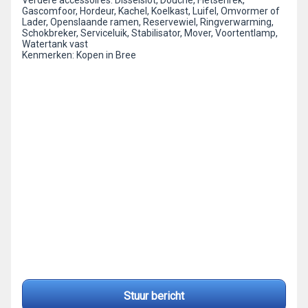
Verdere accessoires: Disselslot, Douche, Fietsenrek,
Gascomfoor, Hordeur, Kachel, Koelkast, Luifel, Omvormer of
Lader, Openslaande ramen, Reservewiel, Ringverwarming,
Schokbreker, Serviceluik, Stabilisator, Mover, Voortentlamp,
Watertank vast
Kenmerken: Kopen in Bree
Stuur bericht